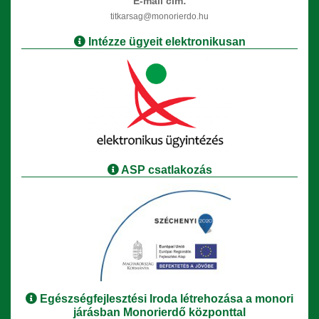
E-mail cím:
titkarsag@monorierdo.hu
Intézze ügyeit elektronikusan
ASP csatlakozás
Egészségfejlesztési Iroda létrehozása a monori
járásban Monorierdő központtal