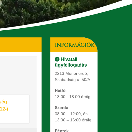
INFORMÁCIÓK
Hivatali
ügyfélfogadás
2213 Monorierdő,
Szabadság u. 50/A
Hétfő
:
13:00 - 18:00 óráig
zség
Szerda
12-)
08:00 – 12:00, és
13:00 – 16:00 óráig
Péntek