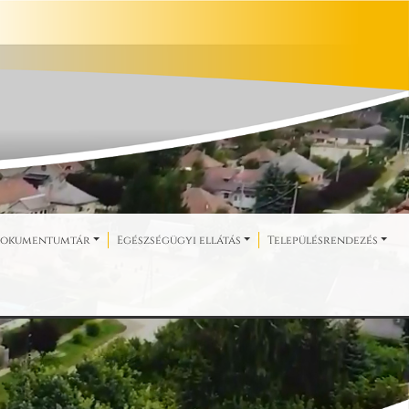
okumentumtár
Egészségügyi ellátás
Településrendezés