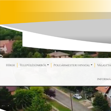
Hírek
Településünkről
Polgármesteri hivatal
Választá
informá