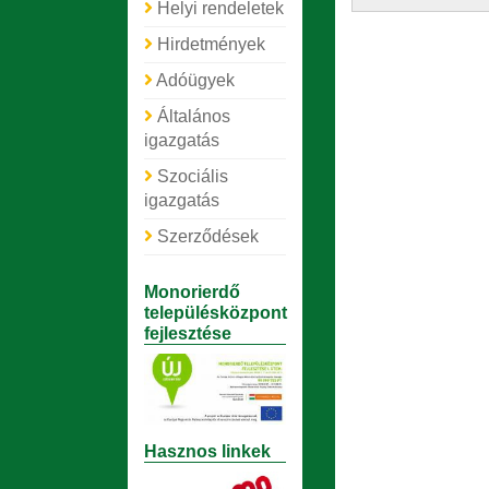
Helyi rendeletek
Hirdetmények
Adóügyek
Általános
igazgatás
Szociális
igazgatás
Szerződések
Monorierdő
településközpont
fejlesztése
Hasznos linkek