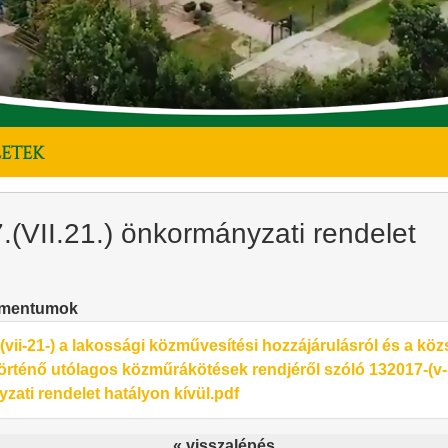
LETEK
.(VII.21.) önkormányzati rendelet
umentumok
(vii-21-) a lakossági közművesítési hozzájárulásról és a kö
történő utólagos közműrákötések rendjéről szóló 132017-(v-
ati rendelet hatályon kívül.pdf
« visszalépés