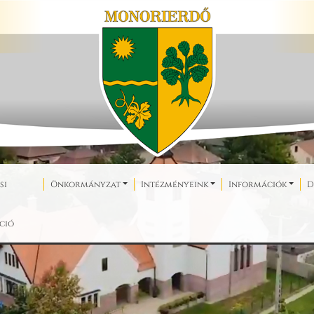
si
Önkormányzat
Intézményeink
Információk
D
ció