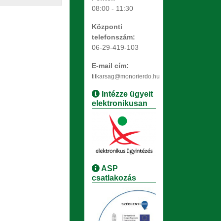
08:00 - 11:30
Központi
telefonszám:
06-29-419-103
E-mail cím:
titkarsag@monorierdo.hu
Intézze ügyeit
elektronikusan
ASP
csatlakozás