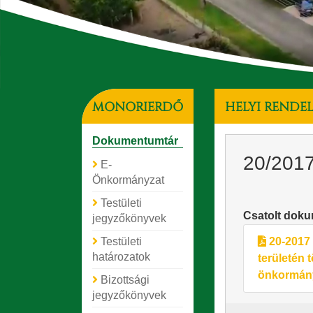
MONORIERDŐ
HELYI RENDE
Dokumentumtár
20/2017
E-
Önkormányzat
Testületi
Csatolt dok
jegyzőkönyvek
Testületi
20-2017 
határozatok
területén 
önkormányz
Bizottsági
jegyzőkönyvek