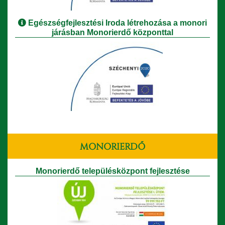
Egészségfejlesztési Iroda létrehozása a monori
járásban Monorierdő központtal
MONORIERDŐ
Monorierdő településközpont fejlesztése