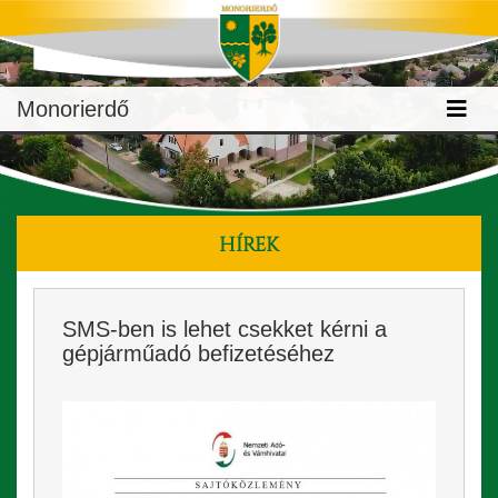
Monorierdő
HÍREK
SMS-ben is lehet csekket kérni a
gépjárműadó befizetéséhez